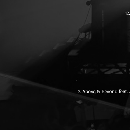
12
2. Above & Beyond feat.