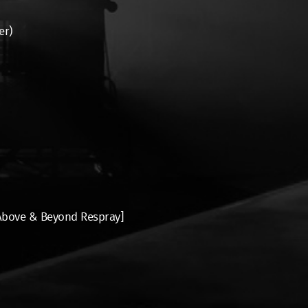
er)
[Above & Beyond Respray]