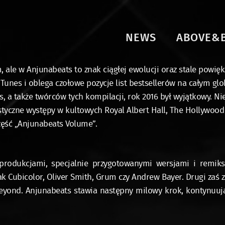
NEWS
ABOVE&
m, ale w Anjunabeats to znak ciągłej ewolucji oraz stale powięks
unes i oblega czołowe pozycje list bestsellerów na całym glob
, a także twórców tych kompilacji, rok 2016 był wyjątkowy. 
styczne występy w kultowych Royal Albert Hall, The Hollywood
część „Anjunabeats Volume”.
produkcjami, specjalnie przygotowanymi wersjami i remiksa
k Cubicolor, Oliver Smith, Grum czy Andrew Bayer. Drugi zaś z
ond. Anjunabeats stawia następny milowy krok, kontynuują