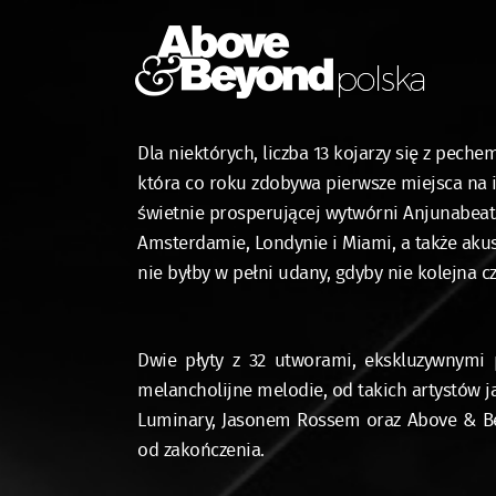
Dla niektórych, liczba 13 kojarzy się z peche
która co roku zdobywa pierwsze miejsca na iT
świetnie prosperującej wytwórni Anjunabeats
Amsterdamie, Londynie i Miami, a także aku
nie byłby w pełni udany, gdyby nie kolejna 
Dwie płyty z 32 utworami, ekskluzywnymi 
melancholijne melodie, od takich artystów ja
Luminary, Jasonem Rossem oraz Above & Bey
od zakończenia.