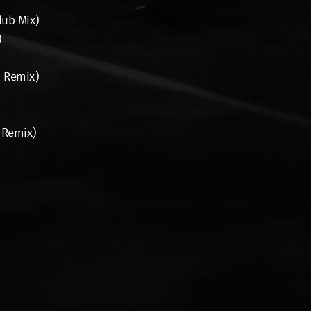
lub Mix)
)
i Remix)
 Remix)