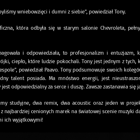
byliśmy wniebowzięci i dumni z siebie”, powiedział Tony.
ficzna, która odbyła się w starym salonie Chevroleta, peł
reagowała i odpowiedziała, to profesjonalizm i entuzjazm,
ójki, ciepło, które ludzie pokochali. Tony jest jednym z tych, 
espole”, powiedział Paavo. Tony podsumowuje swoich kolegó
odny talent posiada. Ma mnóstwo energii, jest nieustrasz
ry jest odpowiedzialny za serce i duszę. Zawsze zastanawia się
y studyjne, dwa remix, dwa acoustic oraz jeden w projek
 z najbardziej cenionych marek na światowej scenie muzyki da
ni ich wyjątkowymi!