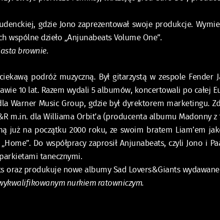
tudenckiej, gdzie Jono zaprezentował swoje produkcje. Wymi
 ich wspólne dzieło „Anjunabeats Volume One”.
iasta brownie.
ciekawą podróż muzyczną. Był gitarzystą w zespole Fender 
rawie 10 lat. Razem wydali 5 albumów, koncertowali po całej E
 dla Warner Music Group, gdzie był dyrektorem marketingu. Z
R m.in. dla Williama Orbit’a (producenta albumu Madonny z 19
zną już na początku 2000 roku, ze swoim bratem Liam’em jako
Home”. Do współpracy zaprosił Anjunabeats, czyli Jono i Paa
parkietami tanecznymi.
nts oraz produkuje nowe albumy Sad Lovers&Giants wydawane
t wykwalifikowanym nurkiem ratowniczym.