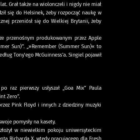
at. Grał także na wiolonczeli i nigdy nie miał
ił się do Helsinek, żeby rozpocząć naukę w
ej przeniósł się do Wielkiej Brytanii, żeby
erze przenośnym produkowanym przez Apple
Summer Sun)”. „»Remember (Summer Sun)« to
edług Tony'ego McGuinness’a. Singiel pojawił
 po raz pierwszy usłyszał „Goa Mix” Paula
nt Zero”.
zez Pink Floyd i innych z dziedziny muzyki
swoje pomysły na kasety.
złożył w niewielkim pokoju uniwersyteckim
nta Richarda X, wtedy pracującego dla Fresh