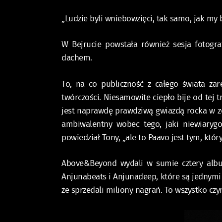
„Ludzie byli wniebowzięci, tak samo, jak my 
W Bejrucie powstała również sesja fotogra
dachem.
To, na co publiczność z całego świata za
twórczości. Niesamowite ciepło bije od tej tr
jest naprawdę prawdziwą gwiazdą rocka w z
ambiwalentny wobec tego, jaki niewiaryg
powiedział Tony, „ale to Paavo jest tym, któ
Above&Beyond wydali w sumie cztery album
Anjunabeats i Anjunadeep, które są jednymi
że sprzedali miliony nagrań. To wszystko czy