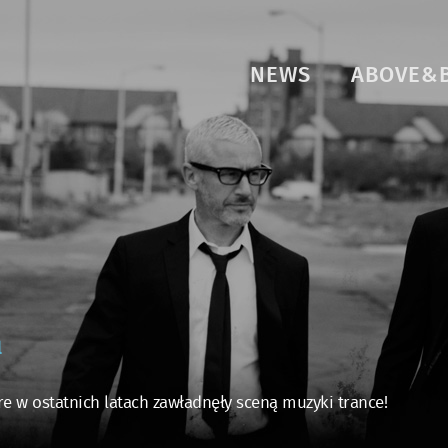
NEWS
ABOVE&
l
óre w ostatnich latach zawładnęły sceną muzyki trance!