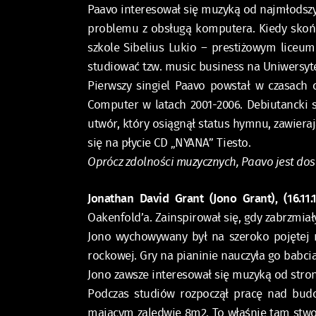
Paavo interesował się muzyką od najmłodszych 
problemu z obsługą komputera. Kiedy skońc
szkole Sibelius Lukio – prestiżowym liceum
studiować tzw. music business na Uniwersyt
Pierwszy singiel Paavo powstał w czasac
Computer w latach 2001-2006. Debiutancki
utwór, który osiągnął status hymnu, zawiera
się na płycie CD „NYANA” Tiesto.
Opr
ó
cz zdolności muzycznych, Paavo jest dos
Jonathan David Grant
(Jono Grant), (16.11.
Oakenfold’a. Zainspirował się, gdy zabrzmia
Jono wychowywany był na szeroko pojętej m
rockowej. Gry na pianinie nauczyła go babcia
Jono zawsze interesował się muzyką od stron
Podczas studiów rozpoczął pracę nad budo
mającym zaledwie 8m2. To właśnie tam stwor