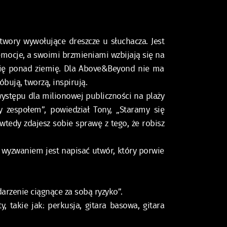
utwory wywołujące dreszcze u słuchacza. Jest
emocje, a swoimi brzmieniami wzbijają się na
się ponad ziemię. Dla Above&Beyond nie ma
óbują, tworzą, inspirują.
występu dla milionowej publiczności na plaży
 zespołem”, powiedział Tony, „Staramy się
wtedy zdajesz sobie sprawę z tego, że robisz
m wyzwaniem jest napisać utwór, który porwie
arzenie ciągnące za sobą ryzyko”.
 takie jak: perkusja, gitara basowa, gitara