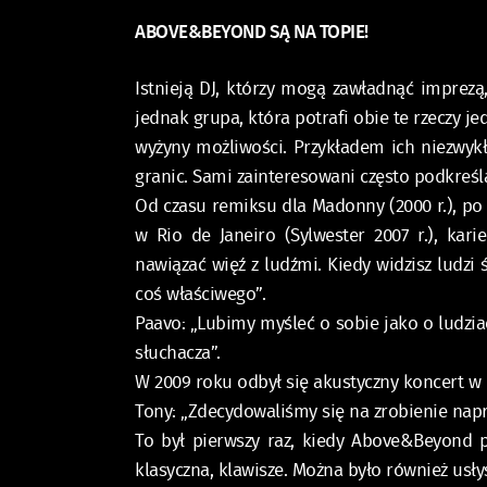
ABOVE&BEYOND SĄ NA TOPIE!
Istnieją DJ, którzy mogą zawładnąć imprezą,
jednak grupa, która potrafi obie te rzeczy 
wyżyny możliwości. Przykładem ich niezwy
granic. Sami zainteresowani często podkreślaj
Od czasu remiksu dla Madonny (2000 r.), po 
w Rio de Janeiro (Sylwester 2007 r.), ka
nawiązać więź z ludźmi. Kiedy widzisz ludzi
coś właściwego”.
Paavo: „Lubimy myśleć o sobie jako o ludzia
słuchacza”.
W 2009 roku odbył się akustyczny koncert w 
Tony: „Zdecydowaliśmy się na zrobienie napr
To był pierwszy raz, kiedy Above&Beyond pr
klasyczna, klawisze. Można było również usł