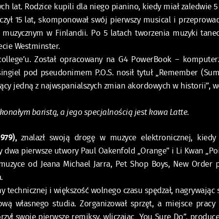
lat. Rodzice kupili dla niego pianino, kiedy miał zaledwie 5 l
zył 15 lat, skomponował swój pierwszy musical i przeprowadz
 muzycznym w Finlandii. Po 5 latach tworzenia muzyki taneczn
ecie Westminster.
h college’u. Został opracowany na G4 PowerBook – komput
 singiel pod pseudonimem P.O.S. nosił tytuł „Remember (
jący jedną z najwspanialszych zmian akordowych w historii”, w
konałym baristą, a jego specjalnością jest kawa Latte.
1979)
,
znalazł swoją drogę w muzyce elektronicznej, kiedy
ły dwa pierwsze utwory Paul Oakenfold „Orange” i Li Kwan „Poi
uzyce od Jeana Michael Jarra, Pet Shop Boys, New Order pr
.
y technicznej i większość wolnego czasu spędzał, nagrywając 
wą własnego studia. Zorganizował sprzęt, a miejsce pracy 
zył swoje pierwsze remiksy, wliczając „You Sure Do”, produce