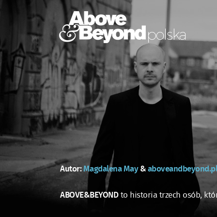
Autor:
Magdalena May
&
aboveandbeyond.p
ABOVE&BEYOND
to historia trzech osób, kt