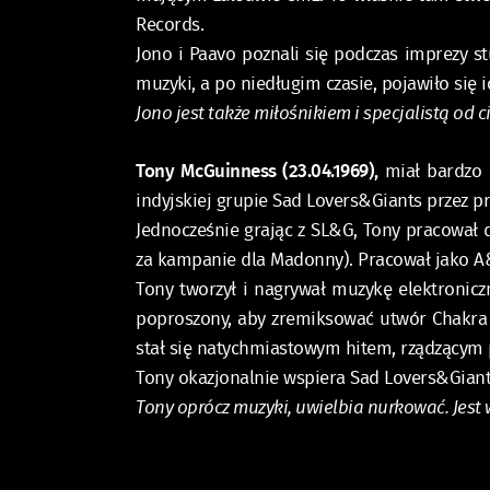
Records.
Jono i Paavo poznali się podczas imprezy s
muzyki, a po niedługim czasie, pojawiło się
Jono jest także miłośnikiem i specjalistą od c
Tony McGuinness (23.04.1969),
miał bardzo 
indyjskiej grupie Sad Lovers&Giants przez p
Jednocześnie grając z SL&G, Tony pracował
za kampanie dla Madonny). Pracował jako A&
Tony tworzył i nagrywał muzykę elektronic
poproszony, aby zremiksować utwór Chakra „
stał się natychmiastowym hitem, rządzącym 
Tony okazjonalnie wspiera Sad Lovers&Gia
Tony opr
ó
cz muzyki, uwielbia nurkować. Jes