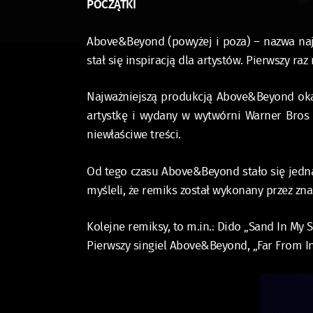
POCZĄTKI
Above&Beyond (powyżej i poza) – nazwa naj
stał się inspiracją dla artystów. Pierwszy 
Najważniejszą produkcją Above&Beyond okaza
artystkę i wydany w wytwórni Warner Bros 
niewłaściwe treści.
Od tego czasu Above&Beyond stało się jedną
myśleli, że remiks został wykonany przez zna
Kolejne remiksy, to m.in.: Dido „Sand In My 
Pierwszy singiel Above&Beyond, „Far From I