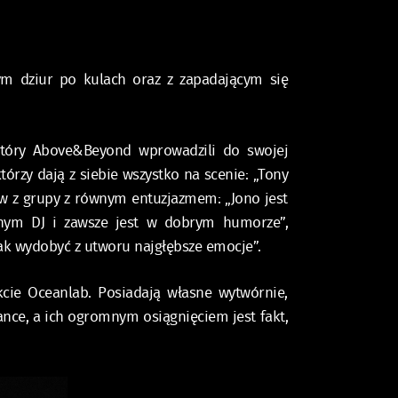
nym dziur po kulach oraz z zapadającym się
 który Above&Beyond wprowadzili do swojej
którzy dają z siebie wszystko na scenie: „Tony
w z grupy z równym entuzjazmem: „Jono jest
onym DJ i zawsze jest w dobrym humorze”,
 jak wydobyć z utworu najgłębsze emocje”.
cie Oceanlab. Posiadają własne wytwórnie,
nce, a ich ogromnym osiągnięciem jest fakt,