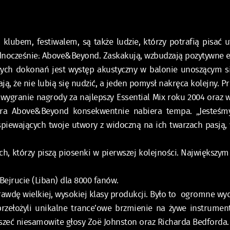
 klubem, festiwalem, są także ludzie, którzy potrafią pisać 
jednocześnie: Above&Beyond. Zaskakują, wzbudzają pozytywne 
kłych dokonań jest występ akustyczny w balonie unoszącym 
ą, że nie lubią się nudzić, a jeden pomysł nakręca kolejny. Pr
wygranie nagrody za najlepszy Essential Mix roku 2004 oraz 
riera Above&Beyond konsekwentnie nabiera tempa. „Jesteśmy
 śpiewających twoje utwory z widoczną na ich twarzach pasją, 
ch, którzy piszą piosenki w pierwszej kolejności. Największy
Bejrucie (Liban) dla 8000 fanów.
awdę wielkiej, wysokiej klasy produkcji. Było to ogromne wyd
zełożyli unikalne trance’owe brzmienie na żywe instrumenty,
yszeć niesamowite głosy Zoë Johnston oraz Richarda Bedforda.