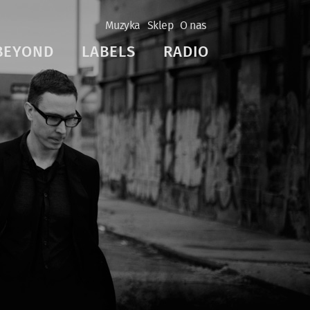
Muzyka
Sklep
O nas
BEYOND
LABELS
RADIO