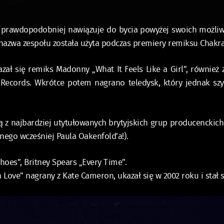
prawdopodobniej nawiązuje do bycia powyżej swoich możliwo
raz nazwa zespołu została użyta podczas premiery remiksu Chak
ł się remiks Madonny „What It Feels Like a Girl”, również z
Records. Wkrótce potem nagrano teledysk, który jednak szy
 z najbardziej utytułowanych brytyjskich grup producenckich 
nego wcześniej Paula Oakenfold’a!).
Shoes”, Britney Spears „Every Time”.
n Love” nagrany z Kate Cameron, ukazał się w 2002 roku i sta