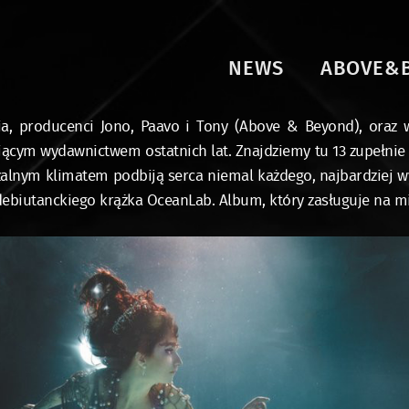
NEWS
ABOVE&
a, producenci Jono, Paavo i Tony (Above & Beyond), oraz wo
ującym wydawnictwem ostatnich lat. Znajdziemy tu 13 zupełni
zalnym klimatem podbiją serca niemal każdego, najbardziej 
 debiutanckiego krążka OceanLab. Album, który zasługuje na m